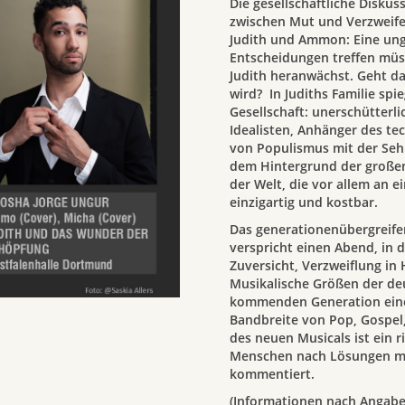
Die gesellschaftliche Disku
zwischen Mut und Verzweifel
Judith und Ammon: Eine ung
Entscheidungen treffen müsse
Judith heranwächst. Geht da
wird? In Judiths Familie spi
Gesellschaft: unerschütterl
Idealisten, Anhänger des te
von Populismus mit der Sehn
dem Hintergrund der großen
der Welt, die vor allem an e
einzigartig und kostbar.
Das generationenübergreife
verspricht einen Abend, in 
Zuversicht, Verzweiflung in 
Musikalische Größen der de
kommenden Generation einen
Bandbreite von Pop, Gospel,
des neuen Musicals ist ein r
Menschen nach Lösungen mus
kommentiert.
(Informationen nach Angaben