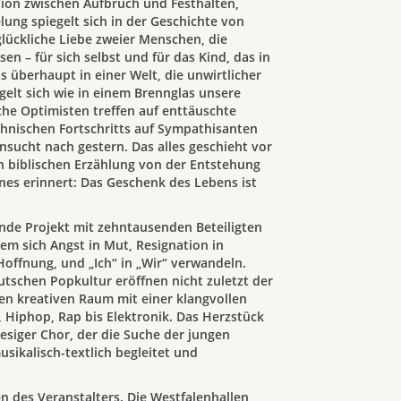
ssion zwischen Aufbruch und Festhalten,
ung spiegelt sich in der Geschichte von
lückliche Liebe zweier Menschen, die
n – für sich selbst und für das Kind, das in
s überhaupt in einer Welt, die unwirtlicher
egelt sich wie in einem Brennglas unsere
iche Optimisten treffen auf enttäuschte
chnischen Fortschritts auf Sympathisanten
sucht nach gestern. Das alles geschieht vor
 biblischen Erzählung von der Entstehung
ines erinnert: Das Geschenk des Lebens ist
nde Projekt mit zehntausenden Beteiligten
dem sich Angst in Mut, Resignation in
Hoffnung, und „Ich“ in „Wir“ verwandeln.
utschen Popkultur eröffnen nicht zuletzt der
 kreativen Raum mit einer klangvollen
 Hiphop, Rap bis Elektronik. Das Herzstück
iesiger Chor, der die Suche der jungen
ikalisch-textlich begleitet und
 des Veranstalters. Die Westfalenhallen