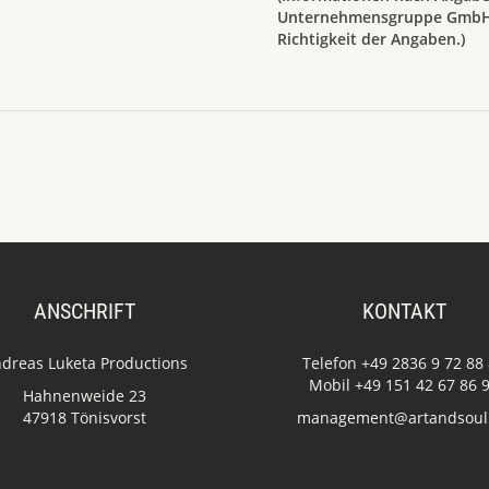
Unternehmensgruppe GmbH 
Richtigkeit der Angaben.)
ANSCHRIFT
KONTAKT
dreas Luketa Productions
Telefon +49 2836 9 72 88
Mobil +49 151 42 67 86 
Hahnenweide 23
47918 Tönisvorst
management@artandsoul