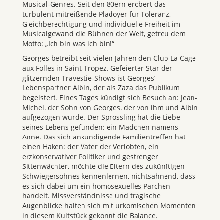
Musical-Genres. Seit den 80ern erobert das
turbulent-mitreißende Plädoyer für Toleranz,
Gleichberechtigung und individuelle Freiheit im
Musicalgewand die Bühnen der Welt, getreu dem
Motto: „Ich bin was ich bin!“
Georges betreibt seit vielen Jahren den Club La Cage
aux Folles in Saint-Tropez. Gefeierter Star der
glitzernden Travestie-Shows ist Georges’
Lebenspartner Albin, der als Zaza das Publikum
begeistert. Eines Tages kündigt sich Besuch an: Jean-
Michel, der Sohn von Georges, der von ihm und Albin
aufgezogen wurde. Der Sprössling hat die Liebe
seines Lebens gefunden: ein Mädchen namens
Anne. Das sich ankündigende Familientreffen hat
einen Haken: der Vater der Verlobten, ein
erzkonservativer Politiker und gestrenger
Sittenwächter, möchte die Eltern des zukünftigen
Schwiegersohnes kennenlernen, nichtsahnend, dass
es sich dabei um ein homosexuelles Pärchen
handelt. Missverständnisse und tragische
Augenblicke halten sich mit urkomischen Momenten
in diesem Kultstück gekonnt die Balance.