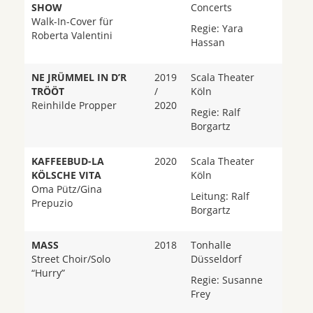
SHOW
Concerts
Walk-In-Cover für
Regie: Yara
Roberta Valentini
Hassan
NE JRÜMMEL IN D’R
2019
Scala Theater
TRÖÖT
/
Köln
Reinhilde Propper
2020
Regie: Ralf
Borgartz
KAFFEEBUD-LA
2020
Scala Theater
KÖLSCHE VITA
Köln
Oma Pütz/Gina
Leitung: Ralf
Prepuzio
Borgartz
MASS
2018
Tonhalle
Street Choir/Solo
Düsseldorf
“Hurry”
Regie: Susanne
Frey