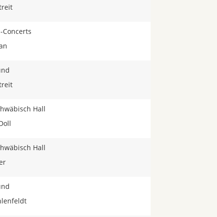
reit
-Concerts
san
ünd
reit
Schwäbisch Hall
Doll
Schwäbisch Hall
er
ünd
hlenfeldt