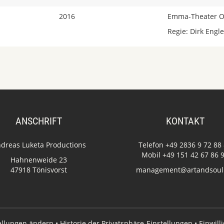
2016
Emma-Theater O
Regie: Dirk Engle
ANSCHRIFT
KONTAKT
dreas Luketa Productions
Telefon +49 2836 9 72 88
Mobil +49 151 42 67 86 
Hahnenweide 23
47918 Tönisvorst
management@artandsoul
tellungen ändern
•
Historie der Privatsphäre-Einstellungen
•
Einwill