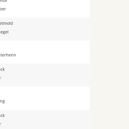
ulda
ber
etmold
iegel
sterhenn
ück
r
ing
ück
r