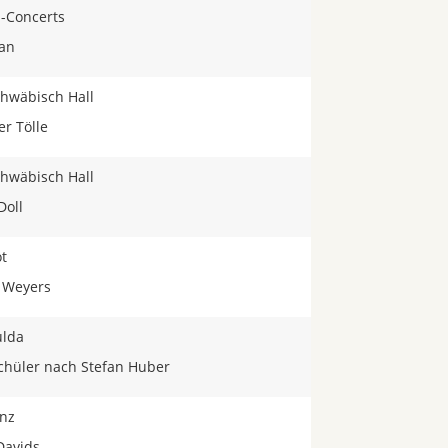
-Concerts
san
Schwäbisch Hall
er Tölle
Schwäbisch Hall
Doll
t
h Weyers
ulda
Schüler nach Stefan Huber
inz
Davids