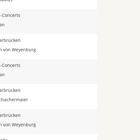
-Concerts
san
aarbrücken
an von Weyenburg
-Concerts
san
aarbrücken
Schachermaier
aarbrücken
an von Weyenburg