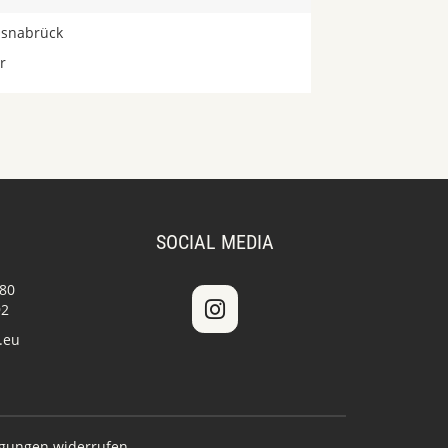
snabrück
r
SOCIAL MEDIA
 80
92
.eu
igungen widerrufen