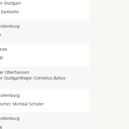
r Stuttgart
a Zambello
Tecklenburg
r
rnee
dt
er Oberhausen
r StuttgartRegie: Cornelius Baltus
Tecklenburg
ischer, Micheal Schüler
Tecklenburg
g