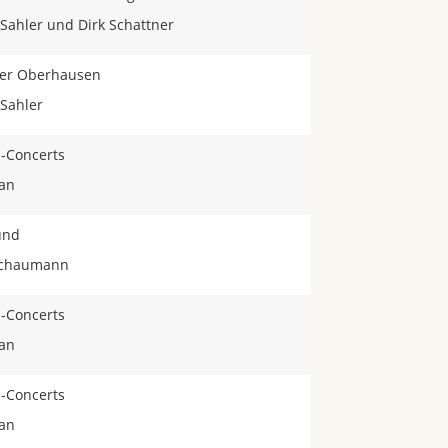
Sahler und Dirk Schattner
er Oberhausen
 Sahler
-Concerts
san
ünd
 Schaumann
-Concerts
san
-Concerts
san