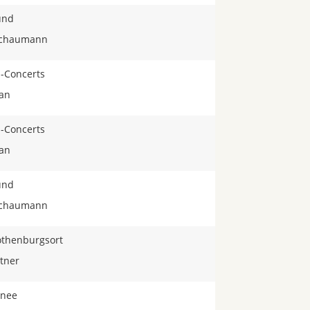
ünd
 Schaumann
-Concerts
san
-Concerts
san
ünd
 Schaumann
othenburgsort
ttner
rnee