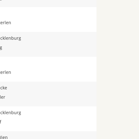
terlen
Tecklenburg
g
terlen
ecke
ler
Tecklenburg
f
Wien