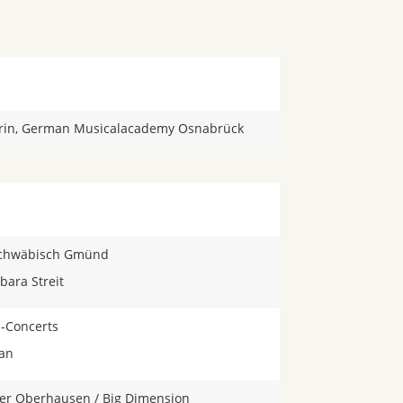
erin, German Musicalacademy Osnabrück
 Schwäbisch Gmünd
bara Streit
-Concerts
san
er Oberhausen / Big Dimension