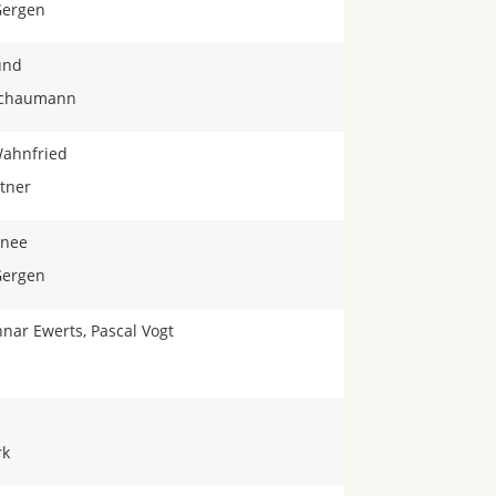
Gergen
ünd
 Schaumann
Wahnfried
ttner
rnee
Gergen
nar Ewerts, Pascal Vogt
rk