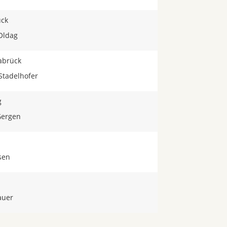
ück
Oldag
abrück
 Stadelhofer
g
Gergen
rsen
auer