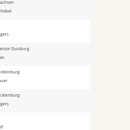
achsen
chöbel
ggers
entor Duisburg
san
Tecklenburg
auer
Tecklenburg
ggers
lf