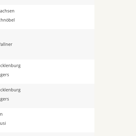
achsen
chnöbel
allner
Tecklenburg
ggers
Tecklenburg
ggers
ln
cusi