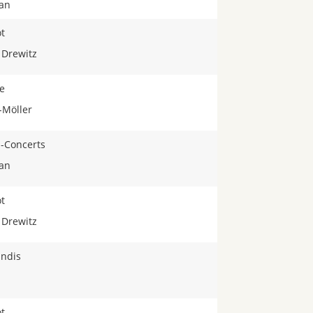
san
t
 Drewitz
le
e-Möller
-Concerts
san
t
 Drewitz
andis
t