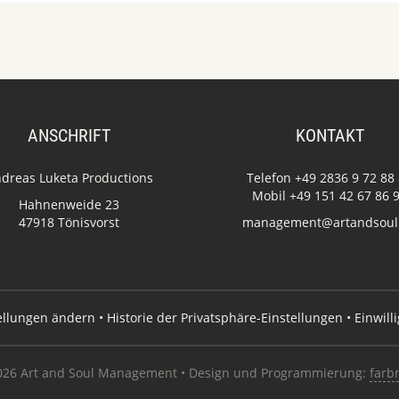
ANSCHRIFT
KONTAKT
dreas Luketa Productions
Telefon +49 2836 9 72 88
Mobil +49 151 42 67 86 
Hahnenweide 23
47918 Tönisvorst
management@artandsoul
tellungen ändern
•
Historie der Privatsphäre-Einstellungen
•
Einwill
026 Art and Soul Management • Design und Programmierung:
farb