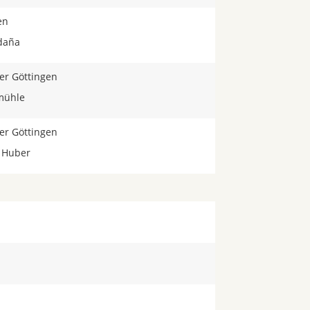
en
ldaña
er Göttingen
mühle
er Göttingen
h Huber