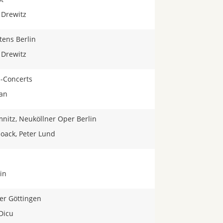
 Drewitz
tens Berlin
 Drewitz
-Concerts
san
itz, Neuköllner Oper Berlin
oack, Peter Lund
in
er Göttingen
Dicu