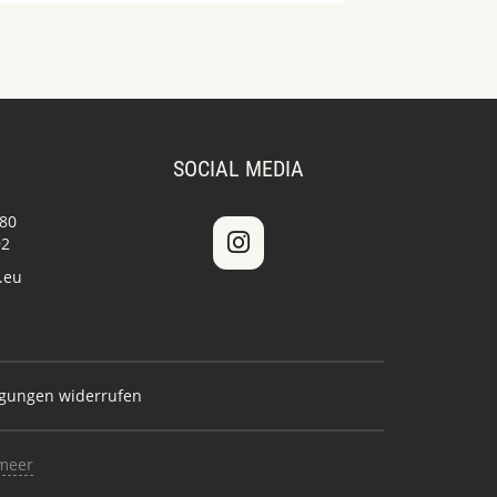
SOCIAL MEDIA
 80
92
.eu
igungen widerrufen
meer