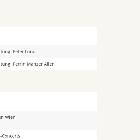
itung: Peter Lund
itung: Perrin Manzer Allen
en Wien
a
-Concerts